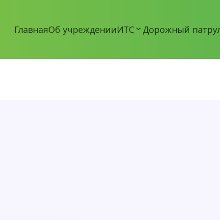
Главная
Об учреждении
ИТС
Дорожный патру