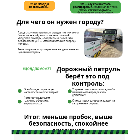
Это 
не ГИБДД и 
Это — служба быстрого 
не эвакуаторы
.
реагирования
, созданная для того, 
чтобы дороги оставались 
безопасными и свободными.
Для чего он нужен городу? 
Город с крупным трафиком страдает не только от 
больших аварий, но и от мелких событий: 
«подбили бампер», «водитель не знает, что 
делать после ДТП», «машина заглохла посреди 
полосы». 
Такие ситуации могут парализовать движение на 
целой магистрали.
Дорожный патруль
#ЦОДДПОМОЖЕТ
берёт это под 
контроль:
Освобождает проезжую 
Устраняет мелкие поломки, чтобы 
часть после мелких аварий;
машина могла продолжить 
движение;
Помогает водителям 
грамотно оформить 
Снижает риск заторов и аварий на 
европротокол;
загруженных дорогах.
Итог
: 
меньше пробок, выше 
безопасность, спокойнее 
движение.